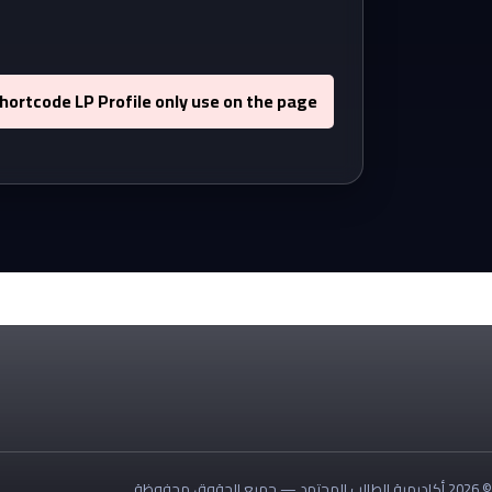
shortcode LP Profile only use on the page
© 2026 أكاديمية الطالب المجتهد — جميع الحقوق محفوظة