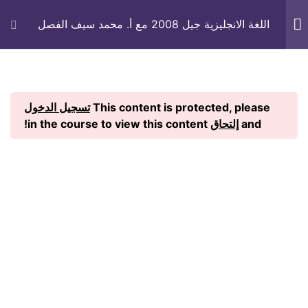
اللغة الانجليزية جيل 2008 مع أ. محمد سيف الفصل
الأول
الرئيسية
الدورات
التوجيهي
التأسيس
4
This content is protected, please
تسجيل الدخول
13
Unit 1
and
إلتحاق
in the course to view this content!
12
Unit 2
© 2026 أكاديمية الطالب المجتهد — جميع الحقوق محفوظة
11
Unit 3
شرح القطعة الاولى من الوحدة
الثالثة
60 Minutes