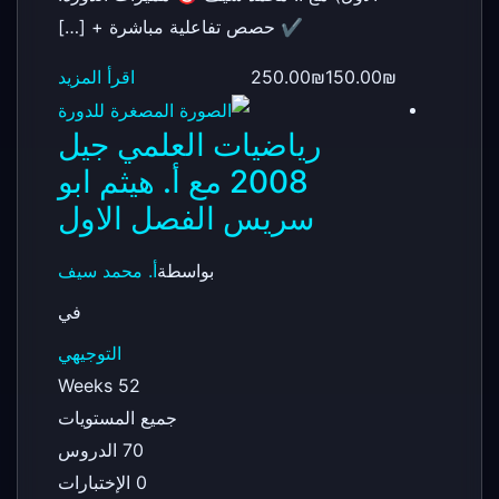
✔️ حصص تفاعلية مباشرة + […]
150.00₪
250.00₪
اقرأ المزيد
رياضيات العلمي جيل
2008 مع أ. هيثم ابو
سريس الفصل الاول
بواسطة
أ. محمد سيف
في
التوجيهي
52 Weeks
جميع المستويات
70 الدروس
0 الإختبارات