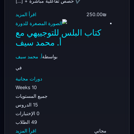
✔️ حصص تفاعلية مباشرة + […]
250.00₪
اقرأ المزيد
كتاب البلس للتوجييهي مع
أ. محمد سيف
بواسطة
أ. محمد سيف
في
دورات مجانية
10 Weeks
جميع المستويات
15 الدروس
0 الإختبارات
49 الطلاب
مجاني
اقرأ المزيد