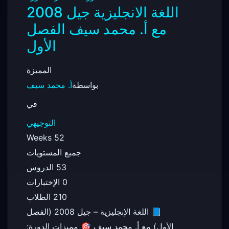
اللغة الانجليزية جيل 2008
مع أ. محمد سيف الفصل
الأول
المميزة
بواسطة
أ. محمد سيف
في
التوجيهي
52 Weeks
جميع المستويات
53 الدروس
0 الإختبارات
210 الطلاب
📘 اللغة الإنجليزية – جيل 2008 (الفصل
الأول) مع أ. محمد سيف 🎯 مميزات الدورة: